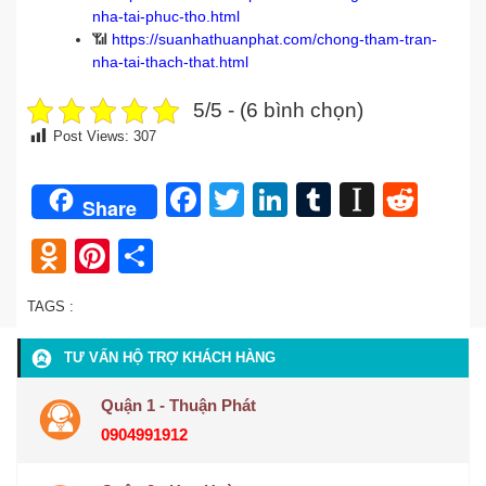
nha-tai-phuc-tho.html
📶
https://suanhathuanphat.com/chong-tham-tran-
nha-tai-thach-that.html
5/5 - (6 bình chọn)
Post Views:
307
Facebook
Twitter
LinkedIn
Tumblr
Instap
Redd
Share
Odnoklassniki
Pinterest
Share
TAGS :
TƯ VẤN HỘ TRỢ KHÁCH HÀNG
Quận 1 - Thuận Phát
0904991912