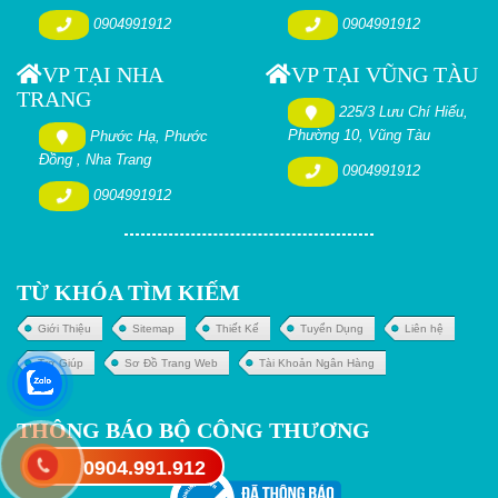
0904991912
0904991912
VP TẠI NHA
VP TẠI VŨNG TÀU
TRANG
225/3 Lưu Chí Hiếu,
Phường 10, Vũng Tàu
Phước Hạ, Phước
Đồng , Nha Trang
0904991912
0904991912
TỪ KHÓA TÌM KIẾM
Giới Thiệu
Sitemap
Thiết Kế
Tuyển Dụng
Liên hệ
Trợ Giúp
Sơ Đồ Trang Web
Tài Khoản Ngân Hàng
THÔNG BÁO BỘ CÔNG THƯƠNG
0904.991.912