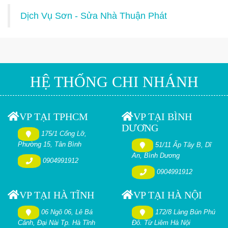
Dịch Vụ Sơn - Sửa Nhà Thuận Phát
HỆ THỐNG CHI NHÁNH
VP TẠI TPHCM
VP TẠI BÌNH
DƯƠNG
175/1 Cống Lỡ,
Phường 15, Tân Bình
51/11 Ấp Tây B, Dĩ
An, Bình Dương
0904991912
0904991912
VP TẠI HÀ TĨNH
VP TẠI HÀ NỘI
06 Ngõ 06, Lê Bá
172/8 Làng Bún Phú
Cảnh, Đại Nài Tp. Hà Tĩnh
Đô. Từ Liêm Hà Nội