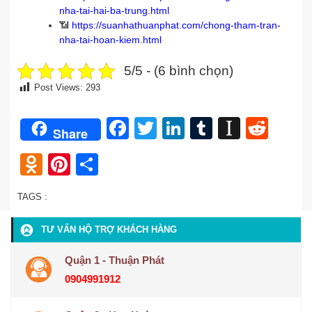
nha-tai-hai-ba-trung.html
📶
https://suanhathuanphat.com/chong-tham-tran-
nha-tai-hoan-kiem.html
5/5 - (6 bình chọn)
Post Views:
293
Facebook
Twitter
LinkedIn
Tumblr
Instap
Redd
Share
Odnoklassniki
Pinterest
Share
TAGS :
TƯ VẤN HỘ TRỢ KHÁCH HÀNG
Quận 1 - Thuận Phát
0904991912