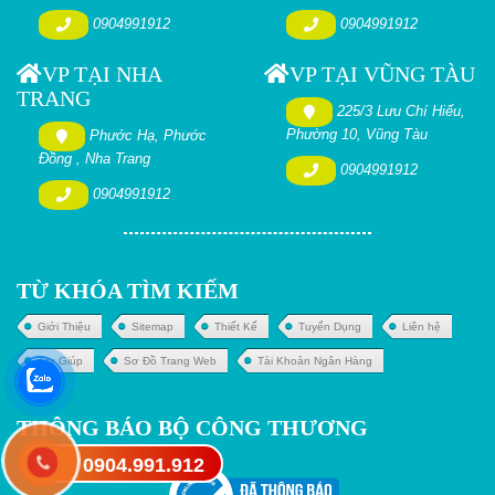
0904991912
0904991912
VP TẠI NHA
VP TẠI VŨNG TÀU
TRANG
225/3 Lưu Chí Hiếu,
Phường 10, Vũng Tàu
Phước Hạ, Phước
Đồng , Nha Trang
0904991912
0904991912
TỪ KHÓA TÌM KIẾM
Giới Thiệu
Sitemap
Thiết Kế
Tuyển Dụng
Liên hệ
Trợ Giúp
Sơ Đồ Trang Web
Tài Khoản Ngân Hàng
THÔNG BÁO BỘ CÔNG THƯƠNG
0904.991.912