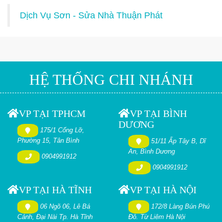
Dịch Vụ Sơn - Sửa Nhà Thuận Phát
HỆ THỐNG CHI NHÁNH
VP TẠI TPHCM
VP TẠI BÌNH
DƯƠNG
175/1 Cống Lỡ,
Phường 15, Tân Bình
51/11 Ấp Tây B, Dĩ
An, Bình Dương
0904991912
0904991912
VP TẠI HÀ TĨNH
VP TẠI HÀ NỘI
06 Ngõ 06, Lê Bá
172/8 Làng Bún Phú
Cảnh, Đại Nài Tp. Hà Tĩnh
Đô. Từ Liêm Hà Nội