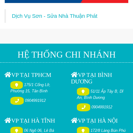
Dịch Vụ Sơn - Sửa Nhà Thuận Phát
HỆ THỐNG CHI NHÁNH
VP TẠI TPHCM
VP TẠI BÌNH
DƯƠNG
175/1 Cống Lỡ,
Phường 15, Tân Bình
51/11 Ấp Tây B, Dĩ
An, Bình Dương
0904991912
0904991912
VP TẠI HÀ TĨNH
VP TẠI HÀ NỘI
06 Ngõ 06, Lê Bá
172/8 Làng Bún Phú