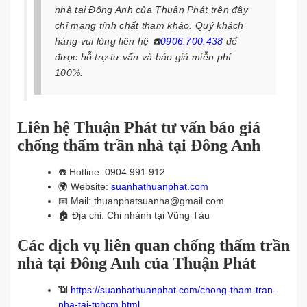
nhà tại Đông Anh của Thuận Phát trên đây
chỉ mang tính chất tham khảo. Quý khách
hàng vui lòng liên hệ
☎️
0906.700.438
để
được hỗ trợ tư vấn và báo giá miễn phí
100%.
Liên hệ Thuận Phát tư vấn báo giá
chống thấm trần nhà tại Đông Anh
☎️
Hotline: 0904.991.912
🌍
Website:
suanhathuanphat.com
📧
Mail: thuanphatsuanha@gmail.com
🏠
Địa chỉ: Chi nhánh tại Vũng Tàu
Các dịch vụ liên quan chống thấm trần
nhà tại Đông Anh của Thuận Phát
📶
https://suanhathuanphat.com/chong-tham-tran-
nha-tai-tphcm.html