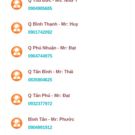
Q Thủ Đức - Ms: Như Ý
0904985685
Q Bình Thạnh - Mr: Huy
0901742092
Q Phú Nhuận - Mr: Đạt
0904744975
Q Tân Bình - Mr: Thái
0835904625
Q Tân Phú - Mr: Đạt
0932377972
Bình Tân - Mr: Phước
0904991912