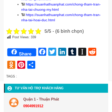
📶
https://suanhathuanphat.com/chong-tham-tran-
nha-tai-chuong-my.html
📶
https://suanhathuanphat.com/chong-tham-tran-
nha-tai-hoai-duc.html
5/5 - (6 bình chọn)
Post Views:
339
Facebook
Twitter
LinkedIn
Tumblr
Instap
Redd
Share
Odnoklassniki
Pinterest
Share
TAGS :
TƯ VẤN HỘ TRỢ KHÁCH HÀNG
Quận 1 - Thuận Phát
0904991912