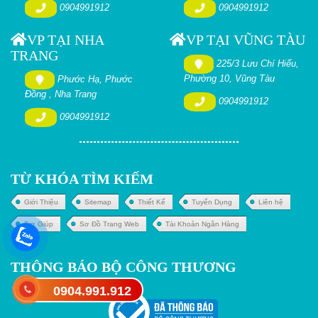
0904991912
0904991912
VP TẠI NHA
VP TẠI VŨNG TÀU
TRANG
225/3 Lưu Chí Hiếu,
Phường 10, Vũng Tàu
Phước Hạ, Phước
Đồng , Nha Trang
0904991912
0904991912
TỪ KHÓA TÌM KIẾM
Giới Thiệu
Sitemap
Thiết Kế
Tuyển Dụng
Liên hệ
Trợ Giúp
Sơ Đồ Trang Web
Tài Khoản Ngân Hàng
THÔNG BÁO BỘ CÔNG THƯƠNG
0904.991.912