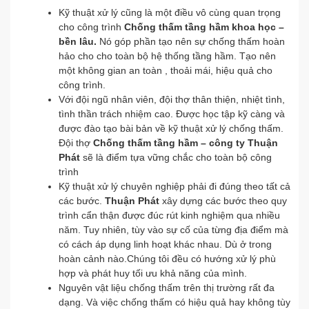
Kỹ thuật xử lý cũng là một điều vô cùng quan trọng
cho công trình
Chống thấm tầng hầm khoa học –
bền lâu.
Nó góp phần tạo nên sự chống thấm hoàn
hảo cho cho toàn bộ hệ thống tầng hầm. Tạo nên
một không gian an toàn , thoải mái, hiệu quả cho
công trình.
Với đội ngũ nhân viên, đội thợ thân thiện, nhiệt tình,
tình thần trách nhiệm cao. Được học tập kỹ càng và
được đào tạo bài bản về kỹ thuật xử lý chống thấm.
Đội thợ
Chống thấm tầng hầm – công ty Thuận
Phát
sẽ là điểm tựa vững chắc cho toàn bộ công
trình
Kỹ thuật xử lý chuyên nghiệp phải đi đúng theo tất cả
các bước.
Thuận Phát
xây dựng các bước theo quy
trình cẩn thận được đúc rút kinh nghiệm qua nhiều
năm. Tuy nhiên, tùy vào sự cố của từng địa điểm mà
có cách áp dụng linh hoạt khác nhau. Dù ở trong
hoàn cảnh nào.Chúng tôi đều có hướng xử lý phù
hợp và phát huy tối ưu khả năng của mình.
Nguyên vật liệu chống thấm trên thị trường rất đa
dạng. Và việc chống thấm có hiệu quả hay không tùy