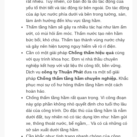
rất nhiều. Tuy nhiên, cơ bản đó là do tác động của
yếu tố thời tiết và tác động từ bên ngoài. Do tác động
của áp lực nước phía dưới và bên trong tường, sàn,
làm ảnh hưởng đến khu vực tầng hầm.
Thấm tầng hầm sẽ gây ra nhiều tác hại như làm ẩm
ướt, có mùi hôi ẩm móc. Thấm nước tạo nên hầm
bức bối, khó chịu. Thấm tạo thành vùng nước chảy
và gây nên hiện tượng nguy hiểm về rò rỉ điện.
Cần có một giải pháp
Chống thấm hiệu quả
cùng
với quy trình khoa học. Đơn vị nhà thầu chuyên
nghiệp kết hợp với vật liệu thi công tốt, bền vững.
Dịch vụ
công ty Thuận Phát
đưa ra một số giải
pháp
Chống thấm tầng hầm chuyên nghiệp.
Khắc
phục mọi sự cố hư hỏng thấm tầng hầm một cách
hoàn hảo.
Chống thấm tầng hầm rất quan trọng. Vì công đoạn
này góp phần không nhỏ quyết định cho tuổi thọ lâu
dài của công trình. Do đặc thù của tầng hầm là nằm
dưới đất, tuy nhiên nó có tác dụng lớn như: hầm gửi
xe, thông thoát nước, bể ngầm,.. Và có cả những có
sở sản xuất dưới tầng hầm.
Cần khắc phục tình trạng nhanh chóng của công