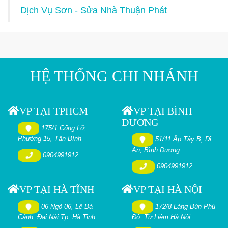
Dịch Vụ Sơn - Sửa Nhà Thuận Phát
HỆ THỐNG CHI NHÁNH
VP TẠI TPHCM
VP TẠI BÌNH
DƯƠNG
175/1 Cống Lỡ,
Phường 15, Tân Bình
51/11 Ấp Tây B, Dĩ
An, Bình Dương
0904991912
0904991912
VP TẠI HÀ TĨNH
VP TẠI HÀ NỘI
06 Ngõ 06, Lê Bá
172/8 Làng Bún Phú
Cảnh, Đại Nài Tp. Hà Tĩnh
Đô. Từ Liêm Hà Nội