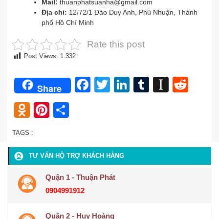
Mail:
thuanphatsuanha@gmail.com
Địa chỉ:
12/72/1 Đào Duy Anh, Phú Nhuận, Thành
phố Hồ Chí Minh
Rate this post
Post Views:
1.332
Facebook
Twitter
LinkedIn
Tumblr
Instap
Redd
Share
Odnoklassniki
Pinterest
Share
TAGS :
TƯ VẤN HỘ TRỢ KHÁCH HÀNG
Quận 1 - Thuận Phát
0904991912
Quận 2 - Huy Hoàng