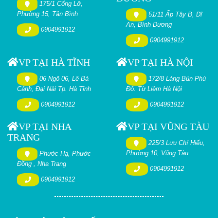
175/1 Cống Lỡ,
Phường 15, Tân Bình
51/11 Ấp Tây B, Dĩ
An, Bình Dương
0904991912
0904991912
VP TẠI HÀ TĨNH
VP TẠI HÀ NỘI
06 Ngõ 06, Lê Bá
172/8 Làng Bún Phú
Cảnh, Đại Nài Tp. Hà Tĩnh
Đô. Từ Liêm Hà Nội
0904991912
0904991912
VP TẠI NHA
VP TẠI VŨNG TÀU
TRANG
225/3 Lưu Chí Hiếu,
Phường 10, Vũng Tàu
Phước Hạ, Phước
Đồng , Nha Trang
0904991912
0904991912