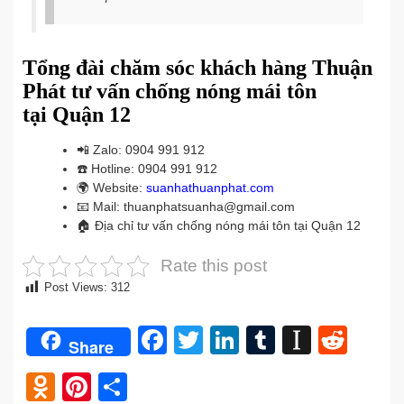
Tổng đài chăm sóc khách hàng Thuận
Phát tư vấn chống nóng mái tôn
tại
Quận 12
📲
Zalo: 0904 991 912
☎️
Hotline: 0904 991 912
🌍
Website:
suanhathuanphat.com
📧
Mail: thuanphatsuanha@gmail.com
🏠
Địa chỉ tư vấn chống nóng mái tôn tại Quận 12
Rate this post
Post Views:
312
Facebook
Twitter
LinkedIn
Tumblr
Instap
Redd
Share
Odnoklassniki
Pinterest
Share