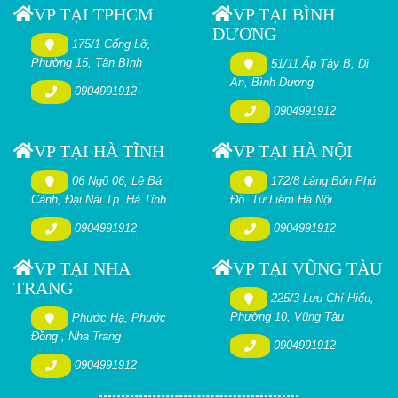
VP TẠI TPHCM
VP TẠI BÌNH
DƯƠNG
175/1 Cống Lỡ,
Phường 15, Tân Bình
51/11 Ấp Tây B, Dĩ
An, Bình Dương
0904991912
0904991912
VP TẠI HÀ TĨNH
VP TẠI HÀ NỘI
06 Ngõ 06, Lê Bá
172/8 Làng Bún Phú
Cảnh, Đại Nài Tp. Hà Tĩnh
Đô. Từ Liêm Hà Nội
0904991912
0904991912
VP TẠI NHA
VP TẠI VŨNG TÀU
TRANG
225/3 Lưu Chí Hiếu,
Phường 10, Vũng Tàu
Phước Hạ, Phước
Đồng , Nha Trang
0904991912
0904991912