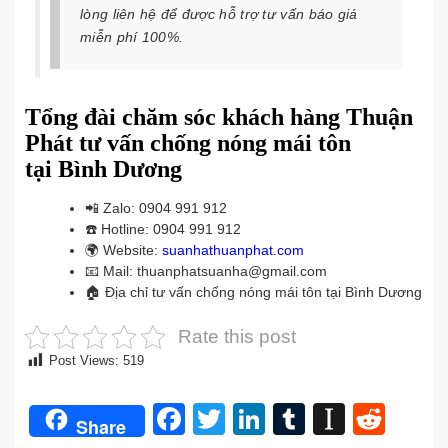
lòng liên hệ để được hỗ trợ tư vấn báo giá
miễn phí 100%.
Tổng đài chăm sóc khách hàng Thuận
Phát tư vấn chống nóng mái tôn
tại
Bình Dương
📲
Zalo: 0904 991 912
☎️
Hotline: 0904 991 912
🌍
Website:
suanhathuanphat.com
📧
Mail: thuanphatsuanha@gmail.com
🏠
Địa chỉ tư vấn chống nóng mái tôn tại Bình Dương
Rate this post
Post Views:
519
Facebook
Twitter
LinkedIn
Tumblr
Instap
Redd
Share