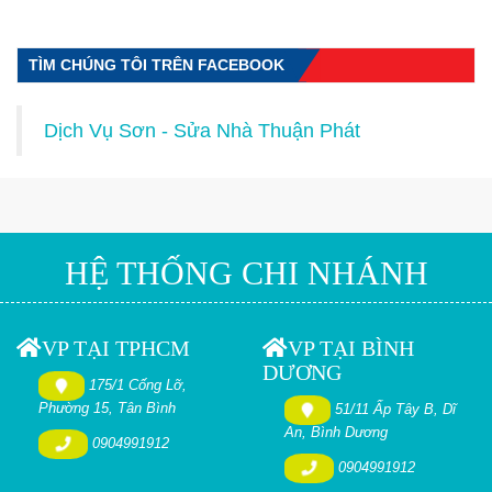
TÌM CHÚNG TÔI TRÊN FACEBOOK
Dịch Vụ Sơn - Sửa Nhà Thuận Phát
HỆ THỐNG CHI NHÁNH
VP TẠI TPHCM
VP TẠI BÌNH
DƯƠNG
175/1 Cống Lỡ,
Phường 15, Tân Bình
51/11 Ấp Tây B, Dĩ
An, Bình Dương
0904991912
0904991912