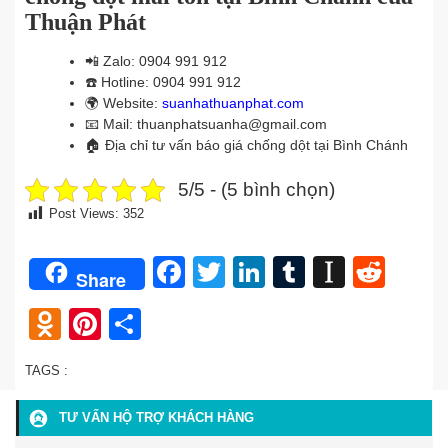
Thuận Phát
📲
Zalo: 0904 991 912
☎️
Hotline: 0904 991 912
🌍
Website:
suanhathuanphat.com
📧
Mail: thuanphatsuanha@gmail.com
🏠
Địa chỉ tư vấn báo giá chống dột tại Bình Chánh
5/5 - (5 bình chọn)
Post Views:
352
Facebook
Twitter
LinkedIn
Tumblr
Instap
Redd
Share
Odnoklassniki
Pinterest
Share
TAGS :
TƯ VẤN HỘ TRỢ KHÁCH HÀNG