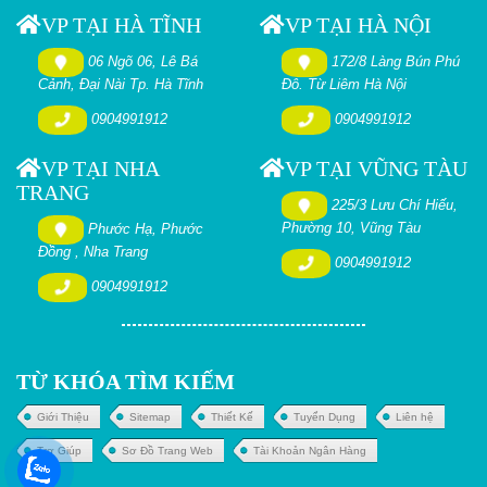
VP TẠI HÀ TĨNH
VP TẠI HÀ NỘI
06 Ngõ 06, Lê Bá
172/8 Làng Bún Phú
Cảnh, Đại Nài Tp. Hà Tĩnh
Đô. Từ Liêm Hà Nội
0904991912
0904991912
VP TẠI NHA
VP TẠI VŨNG TÀU
TRANG
225/3 Lưu Chí Hiếu,
Phường 10, Vũng Tàu
Phước Hạ, Phước
Đồng , Nha Trang
0904991912
0904991912
TỪ KHÓA TÌM KIẾM
Giới Thiệu
Sitemap
Thiết Kế
Tuyển Dụng
Liên hệ
Trợ Giúp
Sơ Đồ Trang Web
Tài Khoản Ngân Hàng