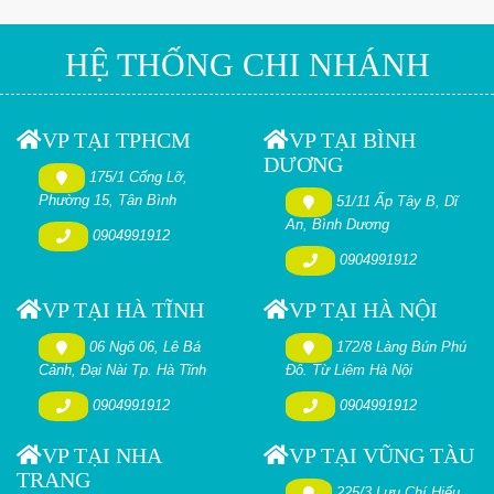
HỆ THỐNG CHI NHÁNH
VP TẠI TPHCM
VP TẠI BÌNH
DƯƠNG
175/1 Cống Lỡ,
Phường 15, Tân Bình
51/11 Ấp Tây B, Dĩ
An, Bình Dương
0904991912
0904991912
VP TẠI HÀ TĨNH
VP TẠI HÀ NỘI
06 Ngõ 06, Lê Bá
172/8 Làng Bún Phú
Cảnh, Đại Nài Tp. Hà Tĩnh
Đô. Từ Liêm Hà Nội
0904991912
0904991912
VP TẠI NHA
VP TẠI VŨNG TÀU
TRANG
225/3 Lưu Chí Hiếu,