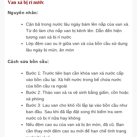
Van xả bị rỉ nước
Nguyên nhân:
Cặn bã trong nước lâu ngày bám lên nắp của van xả.
Từ đó làm cho nắp van bị kênh lên. Dẫn đến hiện
tượng van xả bị rỉ nước
Lớp đệm cao su ở giữa van xả của bồn cầu sử dụng
lâu ngày bị mủn, ăn mòn
Cách sửa bồn cầu:
Bước 1: Trước tiên bạn cần khóa van xả nước cấp
vào bồn cầu lại. Xả hết nước trong bể chứa nước
của bồn cầu ra ngoài
Bước 2: Tháo van xả ra vệ sinh bằng giấm, cồn hoặc
xà phòng
Bước 3: Lau van cho khô rồi lắp lại vào bồn cầu như
ban đầu. Sau khi đã lắp đặt xong thì kiểm tra xem
nước có bị rỉ nữa hay không
Nếu đệm cao su của van xả bị ăn mòn, đã cũ. Bạn
cần thay mới đệm cao su mới để hạn chế tình trạng