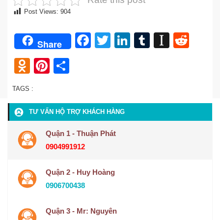
Post Views:
904
Facebook
Twitter
LinkedIn
Tumblr
Instap
Redd
Share
Odnoklassniki
Pinterest
Share
TAGS :
TƯ VẤN HỘ TRỢ KHÁCH HÀNG
Quận 1 - Thuận Phát
0904991912
Quận 2 - Huy Hoàng
0906700438
Quận 3 - Mr: Nguyên