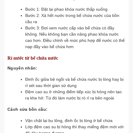
Bước 1: Đặt lại phao khóa nước thấp xuống
Bước 2: Xả hết nước trong bể chứa nước của bồn
cầu ra
Bước 3: Đợi xem nước cấp vào bể chứa có đầy
không. Nếu không bạn cần nâng phao khóa nước
cao hơn. Điều chỉnh về mức phù hợp để nước có thể
nạp đầy vào bể chứa hơn
Rỉ nước từ bể chứa nước
Nguyên nhân:
Đinh ốc giữa bệ ngồi và bể chứa nước bị lỏng hay bị
rỉ sét sau thời gian sử dụng
Đệm cao su ở những điểm tiếp xúc bị hỏng nên tạo
ra khe hở. Từ đó làm nước bị rò rỉ ra bên ngoài
Cách sửa bồn cầu:
Vặn chặt lại bu lông, đinh ốc bị lỏng ở bể chứa
Lớp đệm cao su bị hỏng thì thay miếng đệm mới với