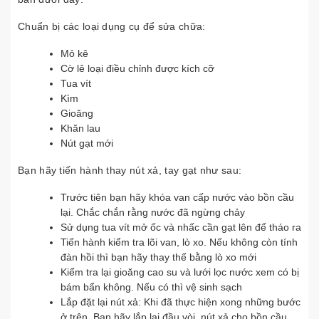
Chuẩn bị các loại dụng cụ để sửa chữa:
Mỏ kê
Cờ lê loại điều chỉnh được kích cỡ
Tua vít
Kìm
Gioăng
Khăn lau
Nút gạt mới
Bạn hãy tiến hành thay nút xả, tay gạt như sau:
Trước tiên bạn hãy khóa van cấp nước vào bồn cầu
lại. Chắc chắn rằng nước đã ngừng chảy
Sử dụng tua vít mở ốc và nhấc cần gạt lên để tháo ra
Tiến hành kiểm tra lõi van, lò xo. Nếu không còn tính
đàn hồi thì bạn hãy thay thế bằng lò xo mới
Kiểm tra lại gioăng cao su và lưới lọc nước xem có bị
bám bẩn không. Nếu có thì vệ sinh sạch
Lắp đặt lại nút xả: Khi đã thực hiện xong những bước
ở trên. Bạn hãy lắp lại đầu vòi, nút xả cho bồn cầu