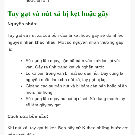
nước bị rò rỉ
Tay gạt và nút xả bị kẹt hoặc gãy
Nguyên nhân:
Tay gạt và nút xả của bồn cầu bị kẹt hoặc gãy sẽ do nhiều
nguyên nhân khác nhau. Một số nguyên nhân thường gặp
là:
Sử dụng lâu ngày, cặn bã bám vào lưới lọc tại vòi
van. Gây ra tình trạng kẹt và nghẽn nước
Lò xo bên trong van bị mất sự đàn hồi. Đây cũng là
nguyên nhân làm cho nút xả, tay gạt bị kẹt
Gioăng cao su trên nút xả bị bám cặn bẩn hoặc bị ăn
mòn, hư hỏng
Sử dụng lâu ngày nút xả bị rỉ sét. Sử dụng mạnh tay
sẽ làm gãy tay gạt
Cách sửa bồn cầu:
Khi nút xả, tay gạt bị kẹt. Bạn hãy xử lý theo những bước cơ
bản dưới đây: