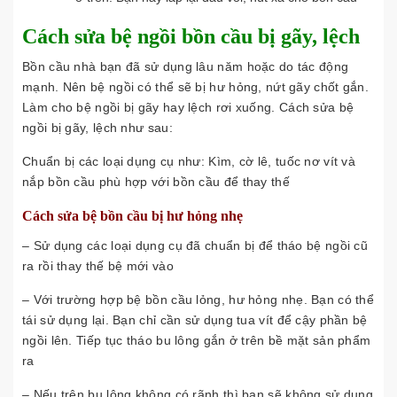
Cách sửa bệ ngồi bồn cầu bị gãy, lệch
Bồn cầu nhà bạn đã sử dụng lâu năm hoặc do tác động
mạnh. Nên bệ ngồi có thể sẽ bị hư hỏng, nứt gãy chốt gắn.
Làm cho bệ ngồi bị gãy hay lệch rơi xuống. Cách sửa bệ
ngồi bị gãy, lệch như sau:
Chuẩn bị các loại dụng cụ như: Kìm, cờ lê, tuốc nơ vít và
nắp bồn cầu phù hợp với bồn cầu để thay thế
Cách sửa bệ bồn cầu bị hư hỏng nhẹ
– Sử dụng các loại dụng cụ đã chuẩn bị để tháo bệ ngồi cũ
ra rồi thay thế bệ mới vào
– Với trường hợp bệ bồn cầu lỏng, hư hỏng nhẹ. Bạn có thể
tái sử dụng lại. Bạn chỉ cần sử dụng tua vít để cậy phần bệ
ngồi lên. Tiếp tục tháo bu lông gắn ở trên bề mặt sản phẩm
ra
– Nếu trên bu lông không có rãnh thì bạn sẽ không sử dụng