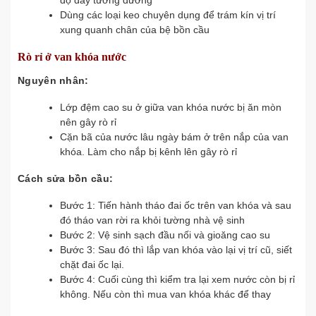
độ dày tương đương
Dùng các loại keo chuyên dụng để trám kín vị trí
xung quanh chân của bệ bồn cầu
Rò rỉ ở van khóa nước
Nguyên nhân:
Lớp đệm cao su ở giữa van khóa nước bị ăn mòn
nên gây rò rỉ
Cặn bã của nước lâu ngày bám ở trên nắp của van
khóa. Làm cho nắp bị kênh lên gây rò rỉ
Cách sửa bồn cầu:
Bước 1: Tiến hành tháo đai ốc trên van khóa và sau
đó tháo van rời ra khỏi tường nhà vệ sinh
Bước 2: Vệ sinh sạch đầu nối và gioăng cao su
Bước 3: Sau đó thì lắp van khóa vào lại vị trí cũ, siết
chặt đai ốc lại.
Bước 4: Cuối cùng thì kiểm tra lại xem nước còn bị rỉ
không. Nếu còn thì mua van khóa khác để thay