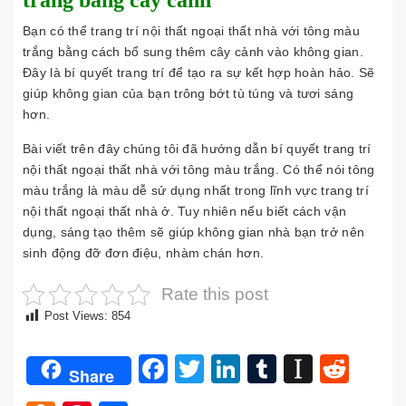
trắng bằng cây cảnh
Bạn có thể trang trí nội thất ngoại thất nhà với tông màu
trắng bằng cách bổ sung thêm cây cảnh vào không gian.
Đây là bí quyết trang trí để tạo ra sự kết hợp hoàn hảo. Sẽ
giúp không gian của bạn trông bớt tù túng và tươi sáng
hơn.
Bài viết trên đây chúng tôi đã hướng dẫn bí quyết trang trí
nội thất ngoại thất nhà với tông màu trắng. Có thể nói tông
màu trắng là màu dễ sử dụng nhất trong lĩnh vực trang trí
nội thất ngoại thất nhà ở. Tuy nhiên nếu biết cách vận
dụng, sáng tạo thêm sẽ giúp không gian nhà bạn trở nên
sinh động đỡ đơn điệu, nhàm chán hơn.
Rate this post
Post Views:
854
Facebook
Twitter
LinkedIn
Tumblr
Instap
Redd
Share