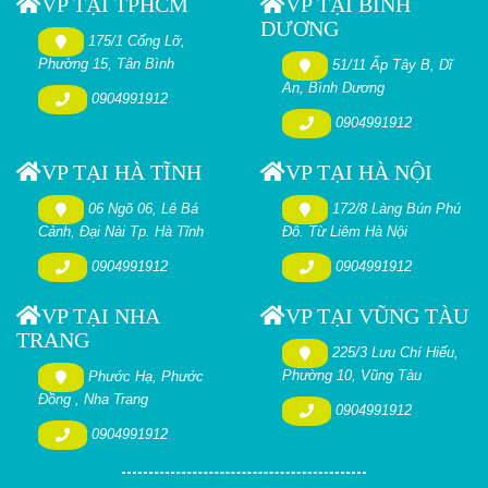
VP TẠI TPHCM
VP TẠI BÌNH
DƯƠNG
175/1 Cống Lỡ,
Phường 15, Tân Bình
51/11 Ấp Tây B, Dĩ
An, Bình Dương
0904991912
0904991912
VP TẠI HÀ TĨNH
VP TẠI HÀ NỘI
06 Ngõ 06, Lê Bá
172/8 Làng Bún Phú
Cảnh, Đại Nài Tp. Hà Tĩnh
Đô. Từ Liêm Hà Nội
0904991912
0904991912
VP TẠI NHA
VP TẠI VŨNG TÀU
TRANG
225/3 Lưu Chí Hiếu,
Phường 10, Vũng Tàu
Phước Hạ, Phước
Đồng , Nha Trang
0904991912
0904991912