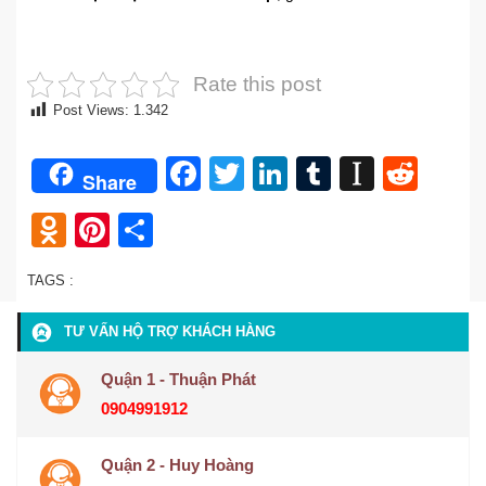
Rate this post
Post Views:
1.342
Facebook
Twitter
LinkedIn
Tumblr
Instap
Redd
Share
Odnoklassniki
Pinterest
Share
TAGS :
TƯ VẤN HỘ TRỢ KHÁCH HÀNG
Quận 1 - Thuận Phát
0904991912
Quận 2 - Huy Hoàng