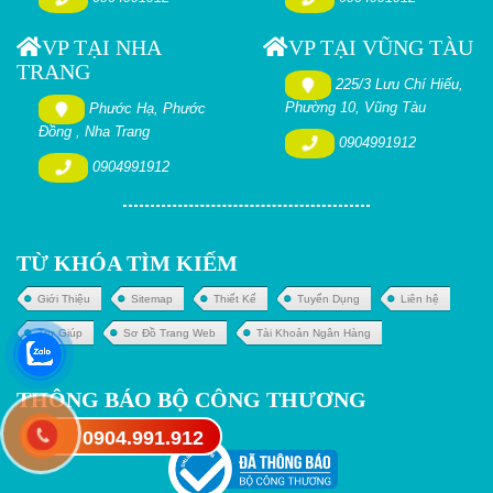
VP TẠI NHA
VP TẠI VŨNG TÀU
TRANG
225/3 Lưu Chí Hiếu,
Phường 10, Vũng Tàu
Phước Hạ, Phước
Đồng , Nha Trang
0904991912
0904991912
TỪ KHÓA TÌM KIẾM
Giới Thiệu
Sitemap
Thiết Kế
Tuyển Dụng
Liên hệ
Trợ Giúp
Sơ Đồ Trang Web
Tài Khoản Ngân Hàng
THÔNG BÁO BỘ CÔNG THƯƠNG
0904.991.912