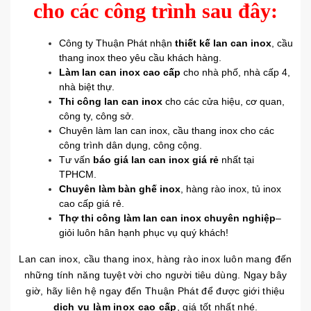
cho các công trình sau đây:
Công ty Thuận Phát nhận
thiết kế lan can inox
, cầu
thang inox theo yêu cầu khách hàng.
Làm lan can inox cao cấp
cho nhà phố, nhà cấp 4,
nhà biệt thự.
Thi công lan can inox
cho các cửa hiệu, cơ quan,
công ty, công sở.
Chuyên làm lan can inox, cầu thang inox cho các
công trình dân dụng, công cộng.
Tư vấn
báo giá lan can inox giá rẻ
nhất tại
TPHCM.
Chuyên làm bàn ghế inox
, hàng rào inox, tủ inox
cao cấp giá rẻ.
Thợ thi công làm lan can inox chuyên nghiệp
–
giỏi luôn hân hạnh phục vụ quý khách!
Lan can inox, cầu thang inox, hàng rào inox luôn mang đến
những tính năng tuyệt vời cho người tiêu dùng. Ngay bây
giờ, hãy liên hệ ngay đến Thuận Phát để được giới thiệu
dịch vụ làm inox cao cấp
, giá tốt nhất nhé.