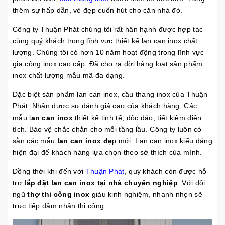
thêm sự hấp dẫn, vẻ đẹp cuốn hút cho căn nhà đó.
Công ty Thuận Phát chúng tôi rất hân hạnh được hợp tác
cùng quý khách trong lĩnh vực thiết kế lan can inox chất
lượng. Chúng tôi có hơn 10 năm hoạt động trong lĩnh vực
gia công inox cao cấp. Đã cho ra đời hàng loạt sản phẩm
inox chất lượng mẫu mã đa dạng.
Đặc biệt sản phẩm lan can inox, cầu thang inox của Thuận
Phát. Nhận được sự đánh giá cao của khách hàng. Các
mẫu l
an can inox
thiết kế tinh tế, độc đáo, tiết kiệm diện
tích. Bảo vệ chắc chắn cho mỗi tầng lầu. Công ty luôn có
sẵn các mẫu
lan can inox đẹ
p mới. Lan can inox kiểu dáng
hiện đại để khách hàng lựa chọn theo sở thích của mình.
Đồng thời khi đến với
Thuận Phát
, quý khách còn được hỗ
trợ
lắp đặt lan can inox tại nhà chuyên nghiệp
. Với đội
ngũ
thợ thi công inox
giàu kinh nghiệm, nhanh nhẹn sẽ
trực tiếp đảm nhận thi công.