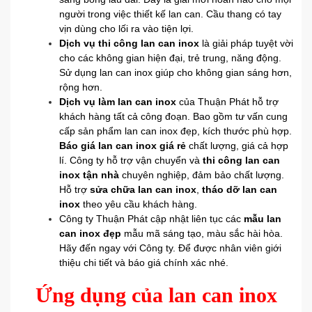
người trong việc thiết kế lan can. Cầu thang có tay
vịn dùng cho lối ra vào tiện lợi.
Dịch vụ thi công lan can inox
là giải pháp tuyệt vời
cho các không gian hiện đại, trẻ trung, năng động.
Sử dụng lan can inox giúp cho không gian sáng hơn,
rộng hơn.
Dịch vụ làm lan can inox
của Thuận Phát hỗ trợ
khách hàng tất cả công đoạn. Bao gồm tư vấn cung
cấp sản phẩm lan can inox đẹp, kích thước phù hợp.
Báo giá lan can inox giá rẻ
chất lượng, giá cả hợp
lí. Công ty hỗ trợ vận chuyển và
thi công lan can
inox tận nhà
chuyên nghiệp, đảm bảo chất lượng.
Hỗ trợ
sửa chữa lan can inox
,
tháo dỡ lan can
inox
theo yêu cầu khách hàng.
Công ty Thuận Phát cập nhật liên tục các
mẫu lan
can inox đẹp
mẫu mã sáng tạo, màu sắc hài hòa.
Hãy đến ngay với Công ty. Để được nhân viên giới
thiệu chi tiết và báo giá chính xác nhé.
Ứng dụng của lan can inox