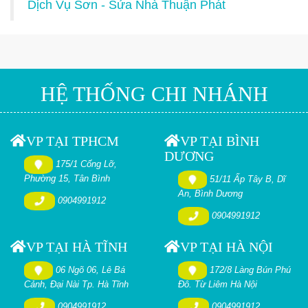
Dịch Vụ Sơn - Sửa Nhà Thuận Phát
HỆ THỐNG CHI NHÁNH
VP TẠI TPHCM
VP TẠI BÌNH
DƯƠNG
175/1 Cống Lỡ,
Phường 15, Tân Bình
51/11 Ấp Tây B, Dĩ
An, Bình Dương
0904991912
0904991912
VP TẠI HÀ TĨNH
VP TẠI HÀ NỘI
06 Ngõ 06, Lê Bá
172/8 Làng Bún Phú
Cảnh, Đại Nài Tp. Hà Tĩnh
Đô. Từ Liêm Hà Nội
0904991912
0904991912