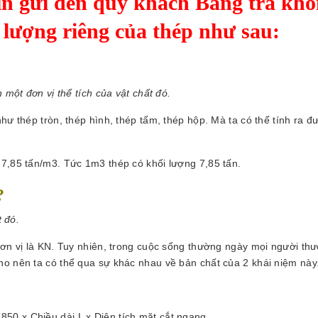
n gửi đến quý khách Bảng tra khố
 lượng riêng của thép như sau:
 một đơn vị thể tích của vật chất đó.
hư thép tròn, thép hình, thép tấm, thép hộp. Mà ta có thể tính ra đ
 7,85 tấn/m3. Tức 1m3 thép có khối lượng 7,85 tấn.
?
t đó.
đơn vị là KN. Tuy nhiên, trong cuộc sống thường ngày mọi người th
ho nên ta có thể qua sự khác nhau về bản chất của 2 khái niệm này
7850 x Chiều dài L x Diện tích mặt cắt ngang