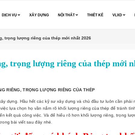
DỊCH VỤ
XÂY DỰNG
NỘI THẤT
THIẾT KẾ
VLXD
g, trọng lượng riêng của thép mới nhất 2026
g, trọng lượng riêng của thép mới n
NG RIÊNG, TRỌNG LƯỢNG RIÊNG CỦA THÉP
 xây dựng. Hầu hết các kỹ sư xây dựng và chủ đầu tư luôn cần phải 
việc lựa chọn họ vần nắm rõ khối lượng riêng của thép để tránh tìn
n kết quả công việc. Và để hiểu rõ hơn khối lượng riêng, trọng lư
rong bài viết sau đây nhé.