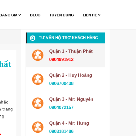
BẢNG GIÁ
BLOG
TUYỂN DỤNG
LIÊN HỆ
TƯ VẤN HỘ TRỢ KHÁCH HÀNG
Quận 1 - Thuận Phát
0904991912
hất
Quận 2 - Huy Hoàng
0906700438
Quận 3 - Mr: Nguyên
nhắc
0904072157
h trạng
ợng
Quận 4 - Mr: Hưng
0903181486