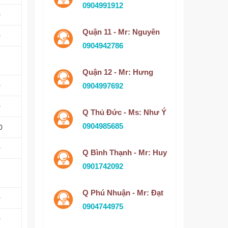
0904991912
0
Quận 11 - Mr: Nguyên
0
0904942786
Quận 12 - Mr: Hưng
0
0904997692
0
Q Thủ Đức - Ms: Như Ý
0904985685
0
0
Q Bình Thạnh - Mr: Huy
0901742092
Q Phú Nhuận - Mr: Đạt
0
0904744975
0