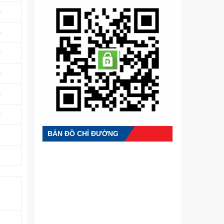
0
0
0
0
0
0
BẢN ĐỒ CHỈ ĐƯỜNG