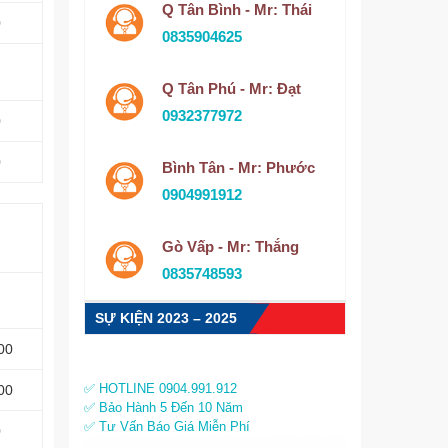
Q Tân Bình - Mr: Thái
0
0835904625
Q Tân Phú - Mr: Đạt
0932377972
0
0
Bình Tân - Mr: Phước
0904991912
Gò Vấp - Mr: Thắng
0835748593
SỰ KIỆN 2023 – 2025
00
✅ HOTLINE 0904.991.912
00
✅ Bảo Hành 5 Đến 10 Năm
✅ Tư Vấn Báo Giá Miễn Phí
0