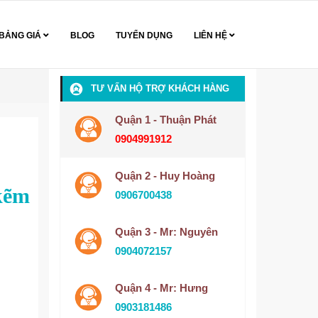
BẢNG GIÁ
BLOG
TUYỂN DỤNG
LIÊN HỆ
TƯ VẤN HỘ TRỢ KHÁCH HÀNG
Quận 1 - Thuận Phát
0904991912
Quận 2 - Huy Hoàng
 kẽm
0906700438
Quận 3 - Mr: Nguyên
0904072157
Quận 4 - Mr: Hưng
0903181486