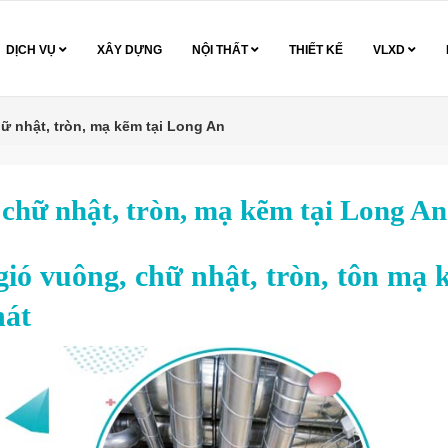
DỊCH VỤ
XÂY DỰNG
NỘI THẤT
THIẾT KẾ
VLXD
ữ nhật, tròn, mạ kẽm tại Long An
 chữ nhật, tròn, mạ kẽm tại Long An
ió vuông, chữ nhật, tròn, tôn mạ
hát